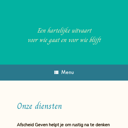
Ga
naar
de
inhoud
Een hartelijke uitvaart
voor wie gaat en voor wie blijft
Menu
Onze diensten
Afscheid Geven helpt je om rustig na te denken