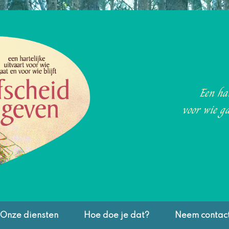
Een har
voor wie ga
Onze diensten
Hoe doe je dat?
Neem contac