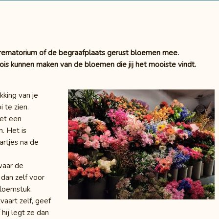
crematorium of de begraafplaats gerust bloemen mee.
s kunnen maken van de bloemen die jij het mooiste vindt.
kking van je
 te zien.
met een
. Het is
aartjes na de
waar de
dan zelf voor
loemstuk.
aart zelf, geef
hij legt ze dan