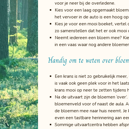
voor je neer bij de overledene.
Kies voor een laag opgemaakt bloemst
het vervoer in de auto is een hoog 
Kies je voor een mooi boeket, vertel 
zo samenstellen dat het er ook mooi uit
Neemt iedereen een bloem mee? Kies 
in een vaas waar nog andere bloemen
Handig om te weten over bloem
Een krans is niet zo gebruikelijk mee
is vaak ook geen plek voor in het laat
krans mooi op neer te zetten tijdens h
Na de uitvaart zijn de bloemen ‘over
bloemenveld voor of naast de aula. Als
de bloemen mee naar huis neemt. Je k
even een tastbare herinnering aan een
Sommige uitvaartcentra hebben afspr