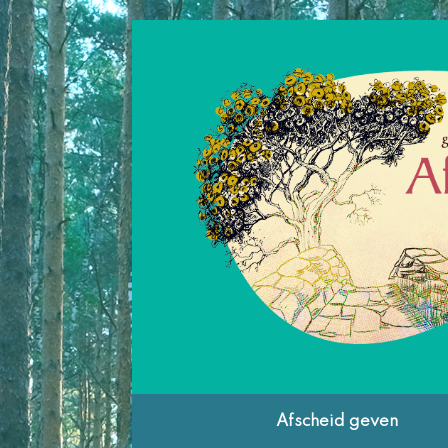
Ga
naar
de
inhoud
Afscheid geven